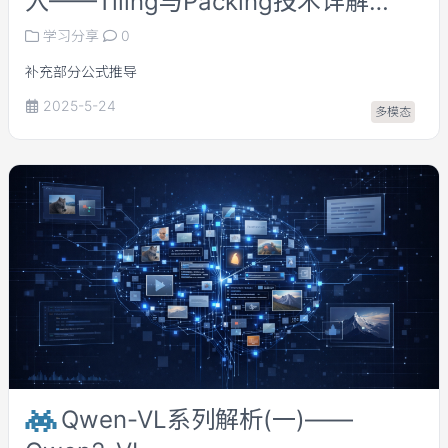
入——Tiling与Packing技术详解
(part2)
学习分享
0
补充部分公式推导
2025-5-24
多模态
Qwen-VL系列解析(一)——