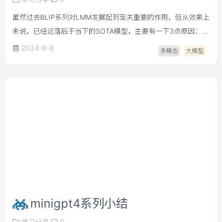
虽然过去BLIP系列对LMM发展起到至关重要的作用，但从效果上
来说，已经远落后于当下的SOTA模型，主要有一下3点原因：
1）数据上，训练数据数量少、质量不高、多样性不强。 2）训练
2024-9-8
多模态
大模型
策略上，多个stage（`ITM`，`ITC`， `ITG`）训练流程冗长，
up scale的训练开销大 3）模型架构上，`BLIP`系列仅支持单图
输入，应用范围相对较窄 BLIP3针对以上3个方面进行改进： 1）
数据上，构造了更大的、质量更高、多样性更强的数据集。 2）
训练策略上，提出3 stage 的训练范式，并统一用next token
prediction作为训练目标目标，提升训练效率和模型效果。 3）
模型架构上，支持交错图文输入。
minigpt4系列小结
学习分享
0