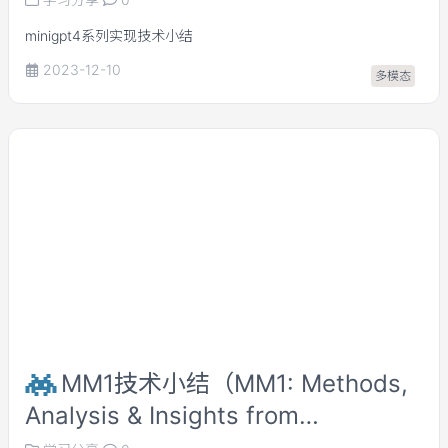
minigpt4系列实现技术小结
2023-12-10
多模态
MM1技术小结（MM1: Methods,
Analysis & Insights from
Multimodal LLM Pre-training)