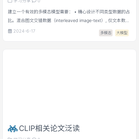
学习分享
0
建立一个有效的多模态模型需要： • 精心设计不同类型数据的占
比。混合图文交错数据（interleaved image-text）, 仅文本数据
（text-only），image caption数据。作者文中推荐interleaved:
2024-6-17
多模态
大模型
caption: text-only = 45% : 45% : 10%。 • image encoder、
image resolution、image token的大小对结果非常重要。 •
vision language connector对performant的多模态模型不那么重
要。
CLIP相关论文泛读