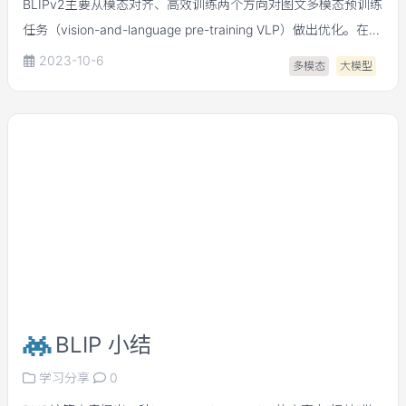
BLIPv2主要从模态对齐、高效训练两个方向对图文多模态预训练
任务（vision-and-language pre-training VLP）做出优化。在模
态对齐上提出了一个轻量架构QFormer（querying
2023-10-6
多模态
大模型
transformer）来建立图像-文本的桥梁。在高效多模态训练上，
结合QFormer提出一种二阶段预训练范式。在VQAv2任务上，仅
用了倍Flamingo80B的训练数据，却带来8.7%精度提升
BLIP 小结
学习分享
0