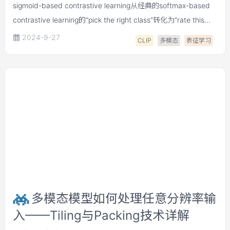
sigmoid-based contrastive learning从经典的softmax-based
contrastive learning的“pick the right class”转化为“rate this
pair”。这个转化实现了compute efficient和memory efficient，
2024-9-27
CLIP
多模态
表征学习
并在实验中证明，siglip在小batch下（低于32k）更具优势。
多模态模型如何处理任意分辨率输
入——Tiling与Packing技术详解