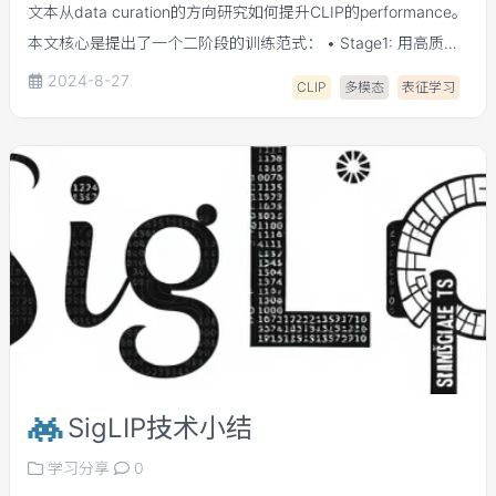
文本从data curation的方向研究如何提升CLIP的performance。
本文核心是提出了一个二阶段的训练范式： • Stage1: 用高质量
数据训练DFN。“high quality filter dataset → DFN”； •
2024-8-27
CLIP
多模态
表征学习
Stage2: 用DFN清洗后的数据训练induced model （即CLIP）。
“data-pool → DFN (trained)→ induced dataset → induced
model”。
SigLIP技术小结
学习分享
0